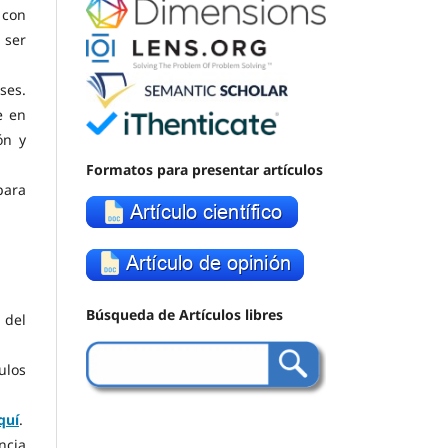
 con
 ser
ses.
e en
ón y
Formatos para presentar artículos
para
Búsqueda de Artículos libres
 del
ulos
quí
.
ncia