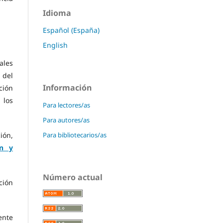
Idioma
Español (España)
English
ales
 del
Información
ción
 los
Para lectores/as
Para autores/as
Para bibliotecarios/as
ión,
ón y
Número actual
ción
ente