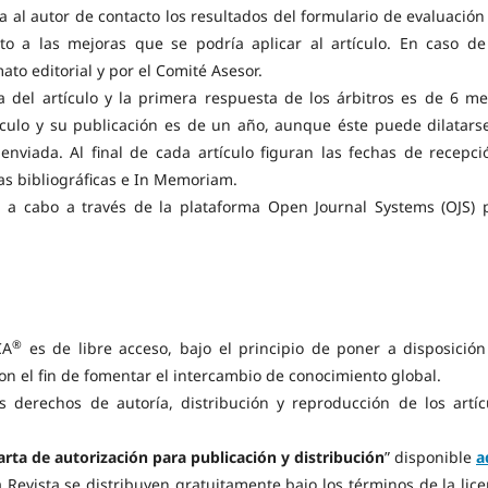
a al autor de contacto los resultados del formulario de evaluación
to a las mejoras que se podría aplicar al artículo. En caso de
ato editorial y por el Comité Asesor.
 del artículo y la primera respuesta de los árbitros es de 6 me
ículo y su publicación es de un año, aunque éste puede dilatars
enviada. Al final de cada artículo figuran las fechas de recepci
as bibliográficas e In Memoriam.
a a cabo a través de la plataforma Open Journal Systems (OJS) 
®
CA
es de libre acceso, bajo el principio de poner a disposición
con el fin de fomentar el intercambio de conocimiento global.
s derechos de autoría, distribución y reproducción de los artíc
arta de autorización para publicación y distribución
” disponible
a
 Revista se distribuyen gratuitamente bajo los términos de la lice