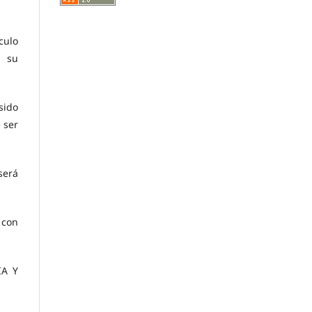
culo
a su
sido
 ser
será
 con
IA Y